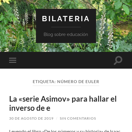
BILATERIA
Blog sobre educación
Altern
Alternar
el
el
campo
menú
de
móvil
búsqu
ETIQUETA:
NÚMERO DE EULER
La «serie Asimov» para hallar el
inverso de e
30 DE AGOSTO DE 2019
/
SIN COMENTARIOS
Leyendo el libro «De los números y su historia» de Isaac