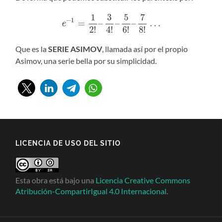
1
3
5
7
−
1
=
–
–
–
…
e
2
!
4
!
6
!
8
!
Que es la
SERIE ASIMOV
, llamada así por el propio
Asimov, una serie bella por su simplicidad.
LICENCIA DE USO DEL SITIO
Esta obra está bajo una
Licencia Creative Commons
Atribución-CompartirIgual 4.0 Internacional
.