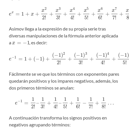
2
3
4
5
6
7
x
x
x
x
x
x
x
=
1
+
+
+
+
+
+
+
+
x
e
x
2
!
3
!
4
!
5
!
6
!
7
!
8
Asimov llega a la expresión de su propia serie tras
diversas manipulaciones de la fórmula anterior aplicada
=
−
1
a
, es decir:
x
2
3
4
(
−
1
)
(
−
1
)
(
−
1
)
(
−
1
−
1
=
1
+
(
−
1
)
+
+
+
+
e
2
!
3
!
4
!
5
!
Fácilmente se ve que los términos con exponentes pares
quedarán positivos y los impares negativos, además, los
dos primeros términos se anulan:
1
1
1
1
1
1
1
−
1
=
–
+
–
+
−
+
…
e
2
!
3
!
4
!
5
!
6
!
7
!
8
!
A continuación transforma los signos positivos en
negativos agrupando términos: