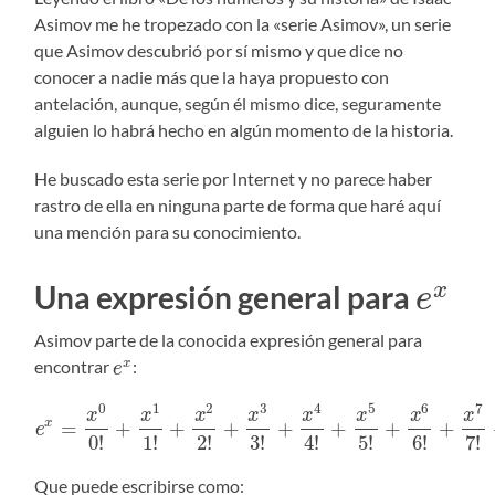
Asimov me he tropezado con la «serie Asimov», un serie
que Asimov descubrió por sí mismo y que dice no
conocer a nadie más que la haya propuesto con
antelación, aunque, según él mismo dice, seguramente
alguien lo habrá hecho en algún momento de la historia.
He buscado esta serie por Internet y no parece haber
rastro de ella en ninguna parte de forma que haré aquí
una mención para su conocimiento.
x
Una expresión general para
e
Asimov parte de la conocida expresión general para
encontrar
:
x
e
0
1
2
3
4
5
6
7
x
x
x
x
x
x
x
x
=
+
+
+
+
+
+
+
x
e
0
!
1
!
2
!
3
!
4
!
5
!
6
!
7
!
Que puede escribirse como: