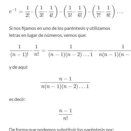
1
1
1
1
1
1
1
(
)
(
)
(
)
−
1
=
–
–
–
–
–
–
…
e
2
!
3
!
4
!
5
!
6
!
7
!
8
!
Si nos fijamos en uno de los paréntesis y utilizamos
letras en lugar de números, vemos que:
1
1
1
1
–
=
–
!
(
−
1
)
!
(
−
1
)
(
−
2
)
…
1
(
−
1
)
(
−
n
n
n
n
n
n
n
y de aquí:
−
1
n
(
−
1
)
(
−
2
)
…
1
n
n
n
es decir:
−
1
n
!
n
De forma que podemos substituir los paréntesis por: