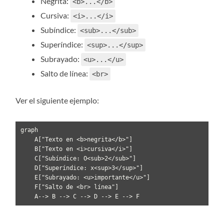
Negrita:
<b>...</b>
Cursiva:
<i>...</i>
Subíndice:
<sub>...</sub>
Superíndice:
<sup>...</sup>
Subrayado:
<u>...</u>
Salto de línea:
<br>
Ver el siguiente ejemplo:
graph 

    A["Texto en <b>negrita</b>"]

    B["Texto en <i>cursiva</i>"]

    C["Subíndice: O<sub>2</sub>"]

    D["Superíndice: x<sup>3</sup>"]

    E["Subrayado: <u>importante</u>"]

    F["Salto de <br> línea"]

    A--> B --> C --> D --> E --> F