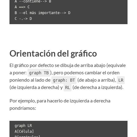
 A --contiene--> B

 A ==> C 

 B --el más importante--> D

 C -.-> D
Orientación del gráfico
El gráfico por defecto se dibuja de arriba abajo (equivale
a poner:
), pero podemos cambiar el orden
graph TB
poniendo al lado de
(de abajo a arriba),
graph: BT
LR
(de izquierda a derecha) y
(de derecha a izquierda).
RL
Por ejemplo, para hacerlo de izquierda a derecha
pondríamos:
 graph LR

 A[Célula]
