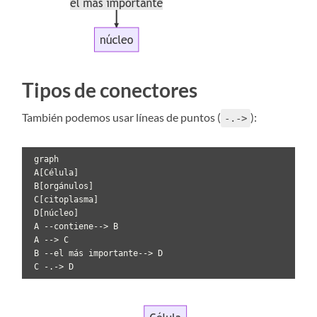
Tipos de conectores
También podemos usar líneas de puntos (
):
-.->
 graph 

 A[Célula]

 B[orgánulos]

 C[citoplasma]

 D[núcleo]

 A --contiene--> B

 A --> C 

 B --el más importante--> D

 C -.-> D