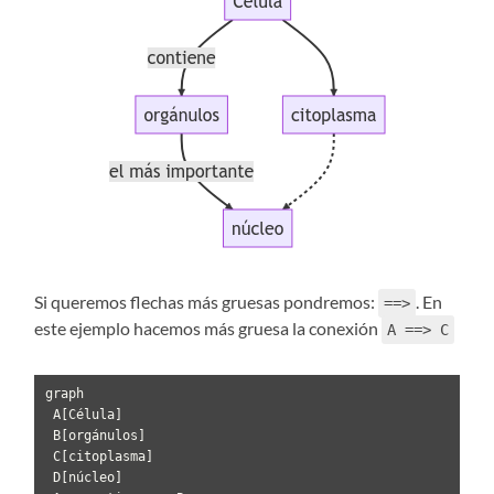
Si queremos flechas más gruesas pondremos:
. En
==>
este ejemplo hacemos más gruesa la conexión
A ==> C
graph 

 A[Célula]

 B[orgánulos]

 C[citoplasma]

 D[núcleo]
