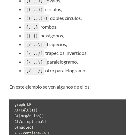
óvalos,
[(...)]
círculos,
((...))
dobles círculos,
(((...)))
rombos,
{...}
hexágonos,
{{…}}
trapecios,
[/...\]
trapecios invertidos.
[\.../]
paralelogramo,
[\...\]
otro paralelogramo.
[/.../]
En este ejemplo se ven algunos de ellos:
 graph LR

 A((Célula))

 B([orgánulos])

 C[/citoplasma\]

 D{núcleo}

 A --contiene--> B
