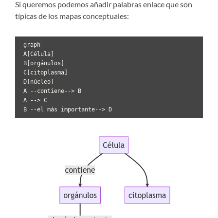
Si queremos podemos añadir palabras enlace que son
típicas de los mapas conceptuales:
 graph

 A[Célula]

 B[orgánulos]

 C[citoplasma]

 D[núcleo]

 A --contiene--> B

 A --> C 

 B --el más importante--> D