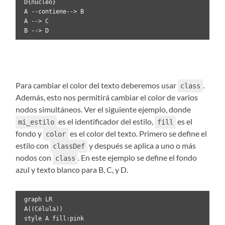
 D{núcleo}

 A --contiene--> B

 A --> C 

 B --> D
Para cambiar el color del texto deberemos usar
.
class
Además, esto nos permitirá cambiar el color de varios
nodos simultáneos. Ver el siguiente ejemplo, donde
es el identificador del estilo,
es el
mi_estilo
fill
fondo y
es el color del texto. Primero se define el
color
estilo con
y después se aplica a uno o más
classDef
nodos con
. En este ejemplo se define el fondo
class
azul y texto blanco para B, C, y D.
 graph LR

 A((Célula))

 style A fill:pink
