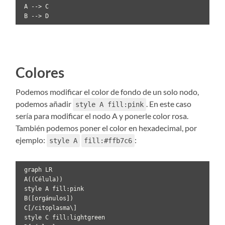
 A --> C 

 B --> D
Colores
Podemos modificar el color de fondo de un solo nodo,
podemos añadir
. En este caso
style A fill:pink
sería para modificar el nodo A y ponerle color rosa.
También podemos poner el color en hexadecimal, por
ejemplo:
:
style A
fill:#ffb7c6
 graph LR

 A((Célula))

 style A fill:pink

 B([orgánulos])

 C[/citoplasma\]

 style C fill:lightgreen
