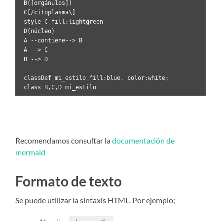
 B([orgánulos])

 C[/citoplasma\]

 style C fill:lightgreen

 D{núcleo}

 A --contiene--> B

 A --> C 

 B --> D

 classDef mi_estilo fill:blue, color:white;

 class B,C,D mi_estilo
Recomendamos consultar la
documentación de
mermaid
Formato de texto
Se puede utilizar la sintaxis HTML. Por ejemplo;