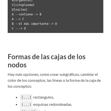
 B[orgánulos]

 C[citoplasma]

 D[núcleo]

 A --contiene--> B

 A --> C 

 B --el más importante--> D

 C -.-> D
Formas de las cajas de los
nodos
Hay más opciones, como crear subgráficos, cambiar el
color de los conceptos, las líneas o la forma de la caja de
los conceptos:
rectángulos,
[...]
esquinas redondeadas,
(...)