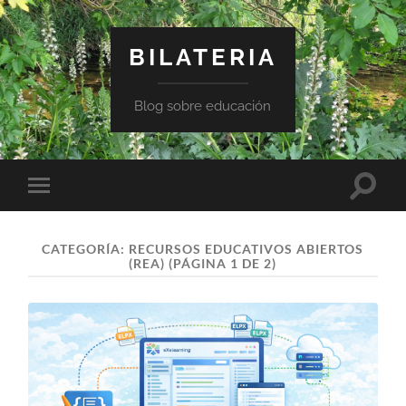
BILATERIA
Blog sobre educación
Altern
Alternar
el
el
campo
menú
de
móvil
búsqu
CATEGORÍA:
RECURSOS EDUCATIVOS ABIERTOS
(REA)
(PÁGINA 1 DE 2)