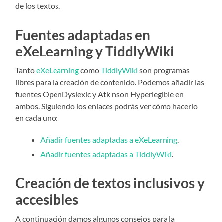
de los textos.
Fuentes adaptadas en
eXeLearning y TiddlyWiki
Tanto
eXeLearning
como
TiddlyWiki
son programas
libres para la creación de contenido. Podemos añadir las
fuentes OpenDyslexic y Atkinson Hyperlegible en
ambos. Siguiendo los enlaces podrás ver cómo hacerlo
en cada uno:
Añadir fuentes
a
d
a
p
t
a
d
a
s
a eXeLearning
.
Añadir fuentes
a
d
a
p
t
a
d
a
s
a TiddlyWiki
.
Creación de textos inclusivos y
accesibles
A continuación damos algunos consejos para la