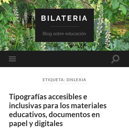
BILATERIA
Blog sobre educación
Altern
Alternar
el
el
campo
menú
de
móvil
búsqu
ETIQUETA:
DISLEXIA
Tipografías accesibles e
inclusivas para los materiales
educativos, documentos en
papel y digitales