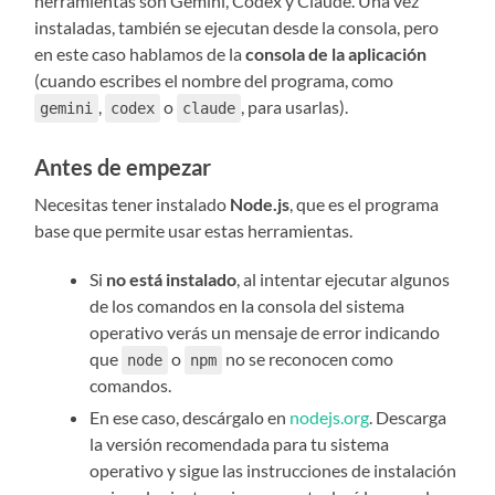
herramientas son Gemini, Codex y Claude. Una vez
instaladas, también se ejecutan desde la consola, pero
en este caso hablamos de la
consola de la aplicación
(cuando escribes el nombre del programa, como
,
o
, para usarlas).
gemini
codex
claude
Antes de empezar
Necesitas tener instalado
Node.js
, que es el programa
base que permite usar estas herramientas.
Si
no está instalado
, al intentar ejecutar algunos
de los comandos en la consola del sistema
operativo verás un mensaje de error indicando
que
o
no se reconocen como
node
npm
comandos.
En ese caso, descárgalo en
nodejs.org
. Descarga
la versión recomendada para tu sistema
operativo y sigue las instrucciones de instalación