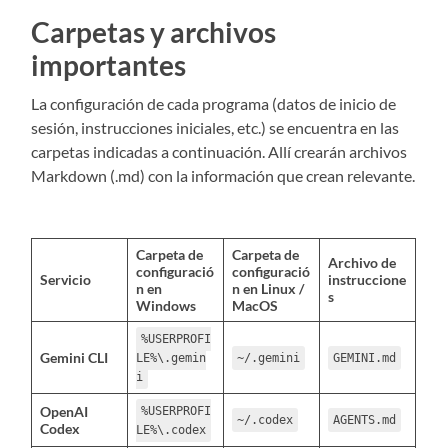
Carpetas y archivos
importantes
La configuración de cada programa (datos de inicio de
sesión, instrucciones iniciales, etc.) se encuentra en las
carpetas indicadas a continuación. Allí crearán archivos
Markdown (.md) con la información que crean relevante.
Carpeta de
Carpeta de
Archivo de
configuració
configuració
Servicio
instruccione
n en
n en Linux /
s
Windows
MacOS
%USERPROFI
Gemini CLI
LE%\.gemin
~/.gemini
GEMINI.md
i
OpenAI
%USERPROFI
~/.codex
AGENTS.md
Codex
LE%\.codex