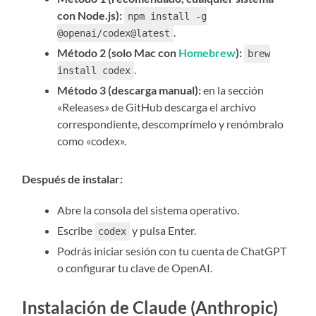
con Node.js):
npm install -g
.
@openai/codex@latest
Método 2 (solo Mac con
Homebrew
):
brew
.
install codex
Método 3 (descarga manual):
en la sección
«Releases» de GitHub descarga el archivo
correspondiente, descomprímelo y renómbralo
como «codex».
Después de instalar:
Abre la consola del sistema operativo.
Escribe
y pulsa Enter.
codex
Podrás iniciar sesión con tu cuenta de ChatGPT
o configurar tu clave de OpenAI.
Instalación de Claude (Anthropic)