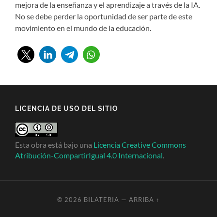
mejora de la enseñanza y el aprendizaje a través de la IA.
No se debe perder la oportunidad de ser parte de este
movimiento en el mundo de la educación.
LICENCIA DE USO DEL SITIO
Esta obra está bajo una
Licencia Creative Commons
Atribución-CompartirIgual 4.0 Internacional
.
© 2026
BILATERIA
—
ARRIBA ↑