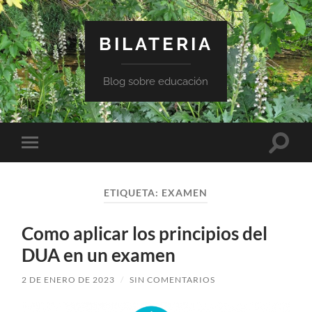
BILATERIA
Blog sobre educación
Altern
Alternar
el
el
campo
menú
de
móvil
búsqu
ETIQUETA:
EXAMEN
Como aplicar los principios del
DUA en un examen
2 DE ENERO DE 2023
/
SIN COMENTARIOS