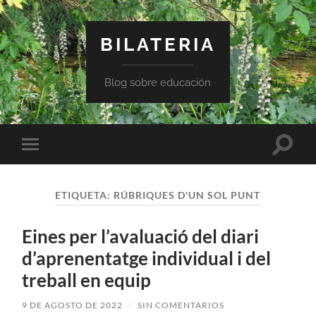
BILATERIA
Blog sobre educación
Altern
Alternar
el
el
campo
menú
de
móvil
búsqu
ETIQUETA:
RÚBRIQUES D'UN SOL PUNT
Eines per l’avaluació del diari
d’aprenentatge individual i del
treball en equip
9 DE AGOSTO DE 2022
/
SIN COMENTARIOS