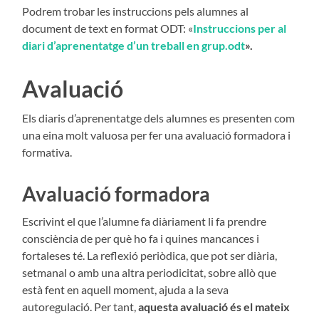
Podrem trobar les instruccions pels alumnes al
document de text en format ODT: «
Instruccions per al
diari d’aprenentatge d’un treball en grup.odt
».
Avaluació
Els diaris d’aprenentatge dels alumnes es presenten com
una eina molt valuosa per fer una avalua­ció formadora i
formativa.
Avaluació formadora
Escrivint el que l’alumne fa diàriament li fa prendre
consciència de per què ho fa i quines mancan­ces i
fortaleses té. La reflexió periòdica, que pot ser diària,
setmanal o amb una altra perio­dicitat, sobre allò que
està fent en aquell moment, ajuda a la seva
autoregulació. Per tant,
aquesta avalua­ció és el mateix