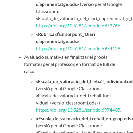
d’aprenentatge.ods
» (versió per al Google
Classroom:
«Escala_de_valoracio_del_diari_daprenentatge_
https://doi.org/10.5281/zenodo.6973766
.
«
Rúbrica d’un sol punt_ Diari
d’aprenentatge.ods
»
https://doi.org/10.5281/zenodo.6974129
.
Avaluació sumativa en finalitzar el procés
formatiu per al professor, en format de full de
càlcul
«
Escala_de_valoracio_del_treball_individual.od
(versió per al Google Classroom:
«Escala_de_valoracio_del_treball_indi­
vidual_(versio_classroom).ods»)
https://doi.org/10.5281/zenodo.6974405
.
«Escala_de_valoracio_del_treball_en_grup.ods
(versió per al Google Classroom:
«Escala_de_valoracio__treball_en_equip_(per_im