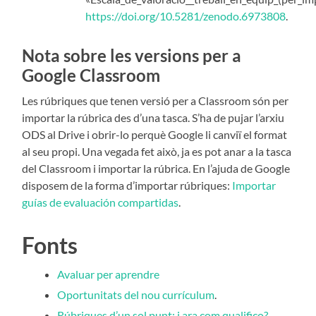
https://doi.org/10.5281/zenodo.6973808
.
Nota sobre les versions per a
Google Classroom
Les rúbriques que tenen versió per a Classroom són per
importar la rúbrica des d’una tasca. S’ha de pujar l’arxiu
ODS al Drive i obrir-lo perquè Google li canviï el format
al seu propi. Una ve­gada fet això, ja es pot anar a la tasca
del Classroom i importar la rúbrica. En l’ajuda de Google
dis­posem de la forma d’importar rúbriques:
Importar
guías de evaluación compartidas
.
Fonts
Avaluar per aprendre
Oportunitats del nou currículum
.
Rúbriques d’un sol punt: i ara com qualifico?