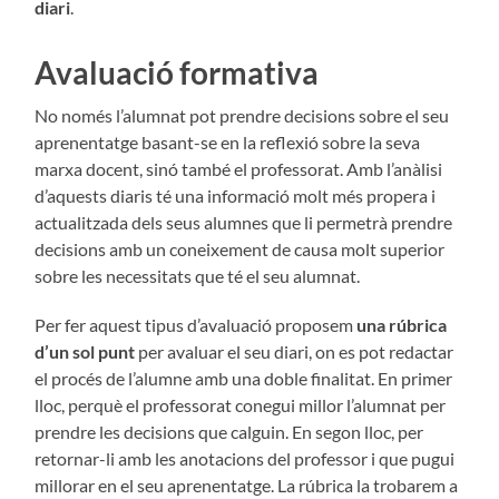
diari
.
Avaluació formativa
No només l’alumnat pot prendre decisions sobre el seu
aprenentatge basant-se en la reflexió sobre la seva
marxa docent, sinó també el professorat. Amb l’anàlisi
d’aquests diaris té una infor­mació molt més propera i
actualitzada dels seus alumnes que li permetrà prendre
decisions amb un conei­xement de causa molt superior
sobre les necessitats que té el seu alumnat.
Per fer aquest tipus d’avaluació proposem
una rúbrica
d’un sol punt
per avaluar el seu diari, on es pot redactar
el procés de l’alumne amb una doble finalitat. En primer
lloc, perquè el professo­rat co­negui millor l’alumnat per
prendre les decisions que calguin. En segon lloc, per
retornar-li amb les anotacions del professor i que pugui
millorar en el seu aprenentatge. La rúbrica la trobarem a