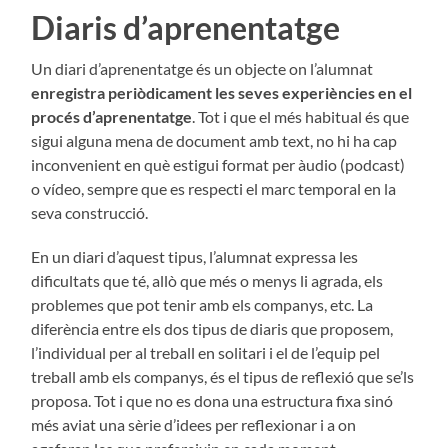
Diaris d’aprenentatge
Un diari d’aprenentatge és un objecte on l’alumnat
enregistra periòdicament les seves expe­riències en el
procés d’aprenentatge
. Tot i que el més habitual és que
sigui alguna mena de docu­ment amb text, no hi ha cap
inconvenient en què estigui format per àudio (podcast)
o vídeo, sempre que es res­pecti el marc temporal en la
seva construcció.
En un diari d’aquest tipus, l’alumnat expressa les
dificultats que té, allò que més o menys li agrada, els
problemes que pot tenir amb els companys, etc. La
diferència entre els dos tipus de dia­ris que proposem,
l’individual per al treball en solitari i el de l’equip pel
treball amb els companys, és el ti­pus de reflexió que se’ls
proposa. Tot i que no es dona una estructura fixa sinó
més aviat una sèrie d’idees per reflexionar i a on