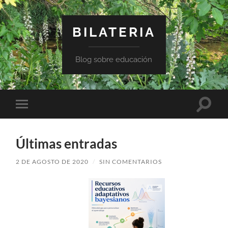
BILATERIA
Blog sobre educación
Altern
Alternar
el
el
campo
menú
de
móvil
búsqu
Últimas entradas
2 DE AGOSTO DE 2020
/
SIN COMENTARIOS