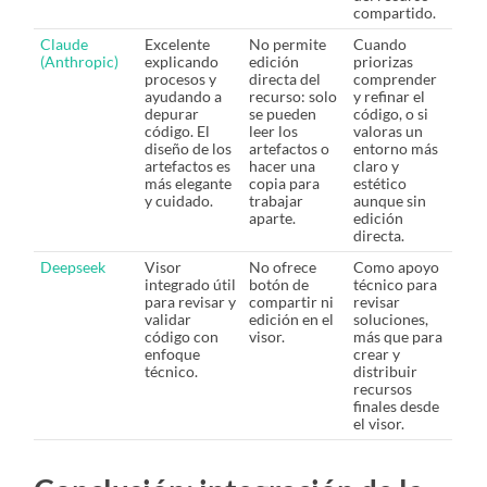
compartido.
Claude
Excelente
No permite
Cuando
(Anthropic)
explicando
edición
priorizas
procesos y
directa del
comprender
ayudando a
recurso: solo
y refinar el
depurar
se pueden
código, o si
código. El
leer los
valoras un
diseño de los
artefactos o
entorno más
artefactos es
hacer una
claro y
más elegante
copia para
estético
y cuidado.
trabajar
aunque sin
aparte.
edición
directa.
Deepseek
Visor
No ofrece
Como apoyo
integrado útil
botón de
técnico para
para revisar y
compartir ni
revisar
validar
edición en el
soluciones,
código con
visor.
más que para
enfoque
crear y
técnico.
distribuir
recursos
finales desde
el visor.