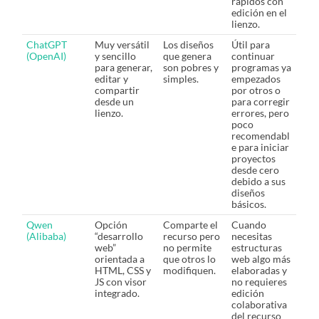
rápidos con
edición en el
lienzo.
ChatGPT
Muy versátil
Los diseños
Útil para
(OpenAI)
y sencillo
que genera
continuar
para generar,
son pobres y
programas ya
editar y
simples.
empezados
compartir
por otros o
desde un
para corregir
lienzo.
errores, pero
poco
recomendabl
e para iniciar
proyectos
desde cero
debido a sus
diseños
básicos.
Qwen
Opción
Comparte el
Cuando
(Alibaba)
“desarrollo
recurso pero
necesitas
web”
no permite
estructuras
orientada a
que otros lo
web algo más
HTML, CSS y
modifiquen.
elaboradas y
JS con visor
no requieres
integrado.
edición
colaborativa
del recurso