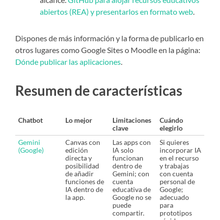
abiertos (REA) y presentarlos en formato web
.
Dispones de más información y la forma de publicarlo en
otros lugares como Google Sites o Moodle en la página:
Dónde publicar las aplicaciones
.
Resumen de características
Chatbot
Lo mejor
Limitaciones
Cuándo
clave
elegirlo
Gemini
Canvas con
Las apps con
Si quieres
(Google)
edición
IA solo
incorporar IA
directa y
funcionan
en el recurso
posibilidad
dentro de
y trabajas
de añadir
Gemini; con
con cuenta
funciones de
cuenta
personal de
IA dentro de
educativa de
Google;
la app.
Google no se
adecuado
puede
para
compartir.
prototipos