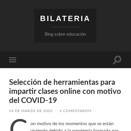
BILATERIA
Blog sobre educación
Altern
Alternar
el
el
campo
menú
de
móvil
búsqu
Selección de herramientas para
impartir clases online con motivo
del COVID-19
14 DE MARZO DE 2020
/
2 COMENTARIOS
C
on motivo de los momentos que se están
viviendo debido a la pandemia formada por