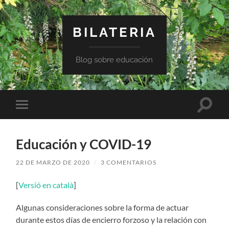
BILATERIA
Blog sobre educación
Altern
Alternar
el
el
campo
menú
de
móvil
búsqu
Educación y COVID-19
22 DE MARZO DE 2020
/
3 COMENTARIOS
[
Versió en català
]
Algunas consideraciones sobre la forma de actuar
durante estos días de encierro forzoso y la relación con