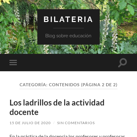
BILATERIA
Blog sobre educación
Altern
Alternar
el
el
campo
menú
de
móvil
búsqu
CATEGORÍA:
CONTENIDOS
(PÁGINA 2 DE 2)
Los ladrillos de la actividad
docente
15 DE JULIO DE 2020
/
SIN COMENTARIOS
En la práctica de la docencia los profesores y profesoras