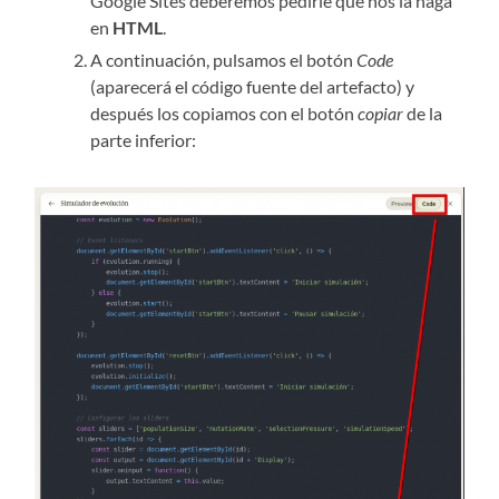
Google Sites deberemos pedirle que nos la haga
en
HTML
.
A continuación, pulsamos el botón
Code
(aparecerá el código fuente del artefacto) y
después los copiamos con el botón
copiar
de la
parte inferior: